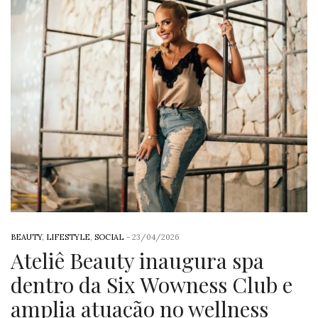
BEAUTY
,
LIFESTYLE
,
SOCIAL
-
23/04/2026
Ateliê Beauty inaugura spa
dentro da Six Wowness Club e
amplia atuação no wellness