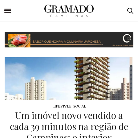
LIFESTYLE
,
SOCIAL
SIX Campinas: marca de
bem-estar premium chega
ao interior de São Paulo