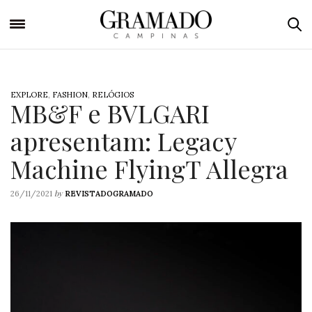
EXPLORE
,
FASHION
,
RELÓGIOS
MB&F e BVLGARI
apresentam: Legacy
Machine FlyingT Allegra
by
26/11/2021
REVISTADOGRAMADO