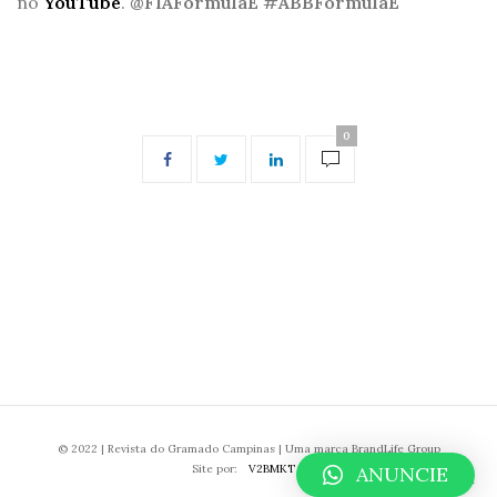
no
YouTube
.
@FIAFormulaE
#ABBFormulaE
0
© 2022 | Revista do Gramado Campinas | Uma marca BrandLife Group
Site por:
V2BMKT
ANUNCIE