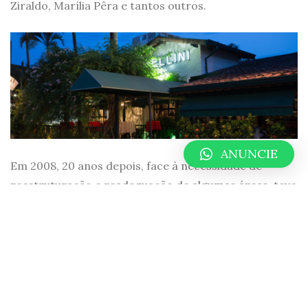
Ziraldo, Marília Pêra e tantos outros.
ANUNCIE
Em 2008, 20 anos depois, face à necessidade de
reestruturação e readequação de algumas áreas, teve
lugar grande reforma na cozinha, construção de uma
adega climatizada para 900 garrafas, além de um
charmoso gazebo no jardim da Casa. Com o advento
da enogastronomia e de uma clientela cada vez mais
exigente e consciente, incorporou-se à equipe um
especialista em vinhos. A figura do Sommelier,