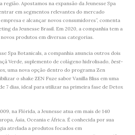
 da região. Apostamos na expansão da Jeunesse Spa
 entrar em segmentos relevantes do mercado
da empresa e alcançar novos consumidores”, comenta
ting da Jeunesse Brasil. Em 2020, a companhia tem a
0 novos produtos em diversas categorias.
esse Spa Botanicals, a companhia anuncia outros dois
çã Verde, suplemento de colágeno hidrolisado,
best-
tox, uma nova opção dentro do programa Zen
ibilizar o shake ZEN Fuze sabor Vanilla Bliss em uma
 dias, ideal para utilizar na primeira fase de Detox
09, na Flórida, a Jeunesse atua em mais de 140
ropa, Ásia, Oceania e África. É conhecida por sua
gia atrelada a produtos focados em