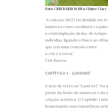
Foto: CRIS BARROS AW21 I Entre Céu e Te
“A coleção AW21 foi dividida em t
natureza como escultura e a pai
a contemplação da luz, do tempo e
indivíduo, ligando o físico ao e
que cria uma conexão entre
o céu e a terra.”
Cris Barros
CAPÍTULO 1 – LANDART
A arte de terra ou “Land Art”, fo
partir da fusão da natureza e da 
criação artística. O Capítulo 1 in
homenageia essa experiência artí