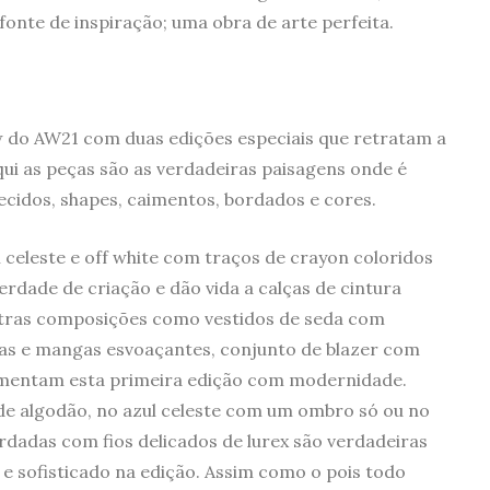
onte de inspiração; uma obra de arte perfeita.
 do AW21 com duas edições especiais que retratam a
qui as peças são as verdadeiras paisagens onde é
tecidos, shapes, caimentos, bordados e cores.
 celeste e off white com traços de crayon coloridos
rdade de criação e dão vida a calças de cintura
Outras composições como vestidos de seda com
das e mangas esvoaçantes, conjunto de blazer com
ementam esta primeira edição com modernidade.
de algodão, no azul celeste com um ombro só ou no
rdadas com fios delicados de lurex são verdadeiras
 e sofisticado na edição. Assim como o pois todo