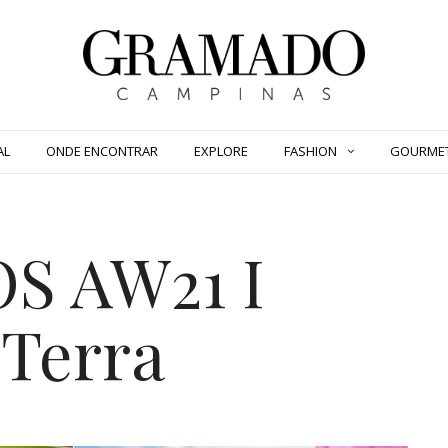
AL
ONDE ENCONTRAR
EXPLORE
FASHION
GOURME
S AW21 I
 Terra