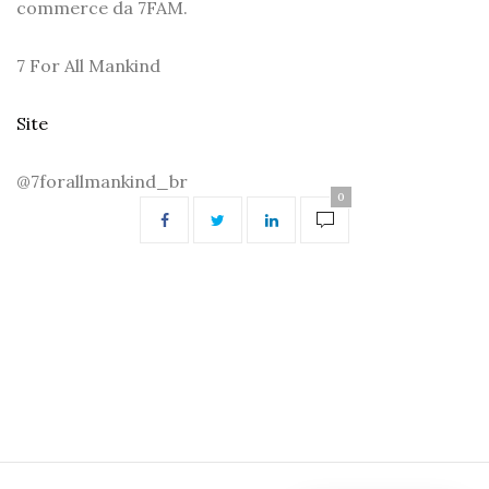
commerce da 7FAM.
7 For All Mankind
Site
@7forallmankind_br
0