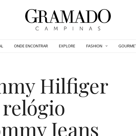
AL
ONDE ENCONTRAR
EXPLORE
FASHION
GOURME
mmy Hilfiger
relógio
ommy Jeans