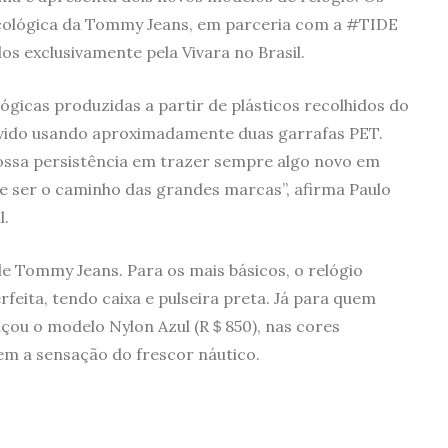
ecológica da Tommy Jeans, em parceria com a #TIDE
 exclusivamente pela Vivara no Brasil.
gicas produzidas a partir de plásticos recolhidos do
lvido usando aproximadamente duas garrafas PET.
ossa persistência em trazer sempre algo novo em
ve ser o caminho das grandes marcas”, afirma Paulo
l.
 de Tommy Jeans. Para os mais básicos, o relógio
feita, tendo caixa e pulseira preta. Já para quem
ançou o modelo Nylon Azul (R＄850), nas cores
em a sensação do frescor náutico.