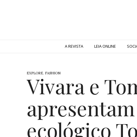
A REVISTA
LEIA ONLINE
SOCI
EXPLORE
,
FASHION
Vivara e To
apresentam 
ecológico T