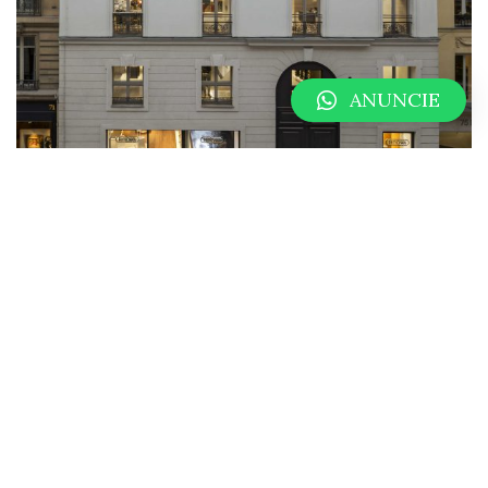
ANUNCIE
Reconhecida internacionalmente pela indiscutível
qualidade e pelo design – com os icônicos “frisos”,
patenteados pela marca –, a grife alemã de malas e
acessórios para viagem nasceu na cidade de Colônia,
em 1898, e é sinônimo de luxo, design, resistência e
praticidade. Além do tradicional alumínio, as malas