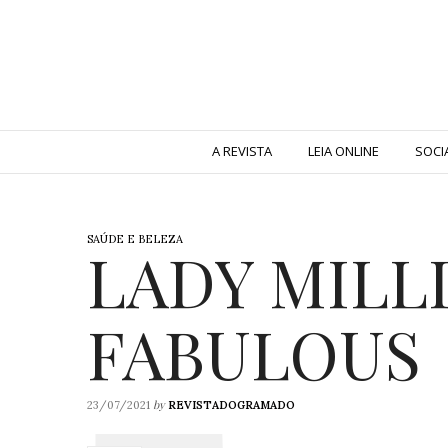
A REVISTA
LEIA ONLINE
SOCI
SAÚDE E BELEZA
LADY MILL
FABULOUS
by
23/07/2021
REVISTADOGRAMADO