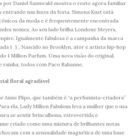
 por Daniel Sannwald mostra o rosto agora familiar
entrando nas luzes da festa. Simona Kust está
 icônicos da moda e é frequentemente encontrada
randes nomes. Ao seu lado brilha Londone Meyers,
Empire. Igualmente fabulosa é a campanha da marca
ada﹩﹩. Nascido no Brooklyn, ator e artista hip-hop
o 1 Million Parfum. Uma nova visão do original.
 e rainha, todos com Paco Rabanne.
tal floral agradável
por Anne Flipo, que também é “a perfumista-criadora”
Para ela, Lady Million Fabulous leva a mulher que o usa
ara se sentir brincalhona, extrovertida e
ume criado como uma mistura de brilhantes notas
se chocam com a sensualidade magnética de uma base