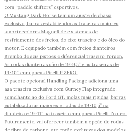
com “paddle shifters” esportivos.
O Mustang Dark Horse tem um ajuste de chassi
exclusivo, barras estabilizadoras traseiras maiores,
amortecedores MagneRide e sistemas de
resfriamento dos freios, do eixo traseiro e do óleo do
motor. É equipado também com freios dianteiros
Brembo de seis pistões e diferencial traseiro Torsen.
As rodas dianteiras são de 19×9,5” e as traseiras de
19×10”, com pneus Pirelli P ZERO.
O pacote opcional Handling Package adiciona uma
asa traseira exclusiva com Gurney Flap integrado,
semelhante ao do Ford GT, molas mais rígidas, barras
estabilizadoras maiores e rodas de 19×10,5” na
dianteira e 19×11” na traseira com pneus Pirelli Trofeo.
Futuramente, vai oferecer também a opção de rodas
de fibra de carbono, até então exclusivas dos modelos