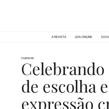
A REVISTA
LEIA ONLINE
SOCI
FASHION
Celebrando 
de escolha e
expressão cr