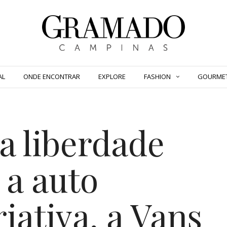
AL
ONDE ENCONTRAR
EXPLORE
FASHION
GOURME
a liberdade
 a auto
iativa, a Vans